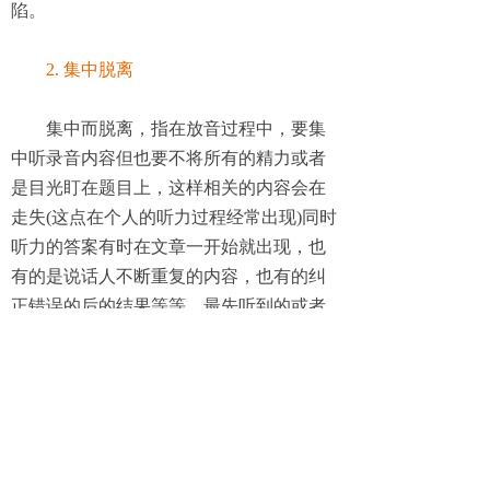
陷。
2. 集中脱离
集中而脱离，指在放音过程中，要集
中听录音内容但也要不将所有的精力或者
是目光盯在题目上，这样相关的内容会在
走失
(这点在个人的听力过程经常出现)同时
听力的答案有时在文章一开始就出现，也
有的是说话人不断重复的内容，也有的纠
正错误的后的结果等等，最先听到的或者
是直接听到的很有可能不是答案。答案是
随时在说话中转换的。
3. 跟随转换信息
留意记号字或句
(Marker words/phrases)